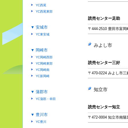
YC西尾
YC西尾東部
読売センター足助
▼ 安城市
〒444-2510 豊田市富岡
YC東安城
みよし市
▼ 岡崎市
YC岡崎西部
読売センター三好
YC岡崎東部
YC岡崎南
〒470-0224 みよし
YC新岡崎
知立市
▼ 蒲郡市
YC蒲郡・幸田
読売センター知立
▼ 豊川市
〒472-0004 知立市南陽1
YC豊川