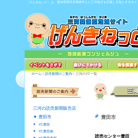
「げんきねっと」は、愛知県豊田市岡崎市など三河地方を応援し元気にするサイ
ホーム
＞
読売新聞のご案内
＞三河のYC一覧
三河の読売新聞販売店
▼ 豊田市
豊田市
YC豊田
YC豊田南
読売センター豊田