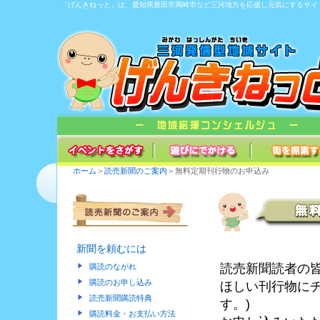
「げんきねっと」は、愛知県豊田市岡崎市など三河地方を応援し元気にするサイ
ホーム
＞
読売新聞のご案内
＞無料定期刊行物のお申込み
新聞を頼むには
読売新聞読者の
購読のながれ
購読のお申し込み
ほしい刊行物に
読売新聞購読特典
す。)
購読料金・お支払い方法