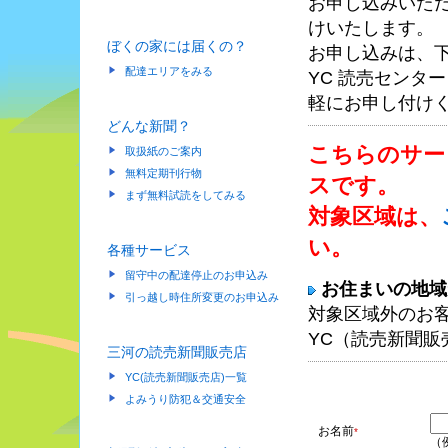
お申し込みいただ
けいたします。
ぼくの家には届くの？
お申し込みは、
配達エリアをみる
YC 読売センター 
軽にお申し付け
どんな新聞？
こちらのサー
取扱紙のご案内
無料定期刊行物
スです。
まず無料試読をしてみる
対象区域は、
い。
各種サービス
留守中の配達停止のお申込み
お住まいの地
引っ越し時住所変更のお申込み
対象区域外のお
YC（読売新聞販
三河の読売新聞販売店
YC(読売新聞販売店)一覧
よみうり防犯＆交通安全
お名前
*
（